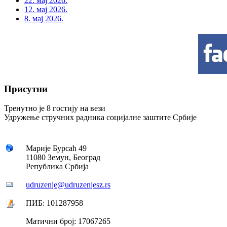
22. мај 2026.
12. мај 2026.
8. мај 2026.
Присутни
Тренутно је 8 гостију на вези
Удружење стручних радника социјалне заштите Србије
Марије Бурсаћ 49
11080 Земун, Београд
Република Србија
udruzenje@udruzenjesz.rs
ПИБ: 101287958
Матични број: 17067265