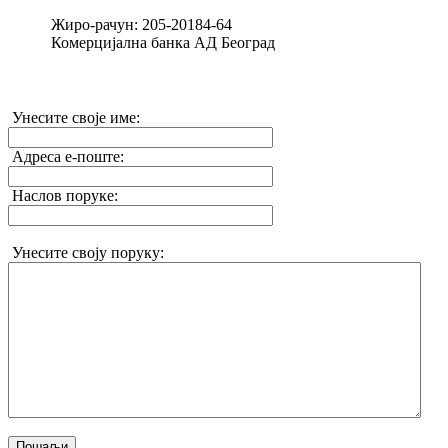
Жиро-рачун: 205-20184-64
Комерцијална банка АД Београд
Унесите своје име:
Адреса е-поште:
Наслов поруке:
Унесите своју поруку:
Пошаљи