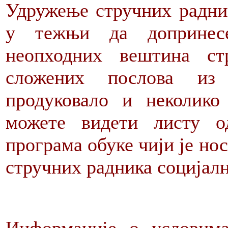
Удружење стручних радник
у тежњи да допринесе
неопходних вештина с
сложених послова из 
продуковало и неколико
можете видети листу о
програма обуке чији је но
стручних радника социјалн