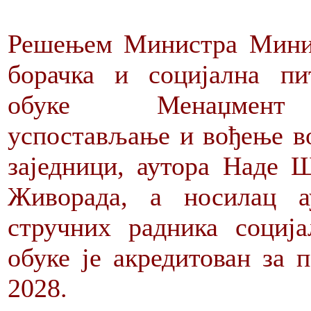
Решењем Министра Минис
борачка и социјална пи
обуке Менаџмент вол
успостављање и вођење во
заједници, аутора Наде 
Живорада, а носилац а
стручних радника социј
обуке је акредитован за п
2028.