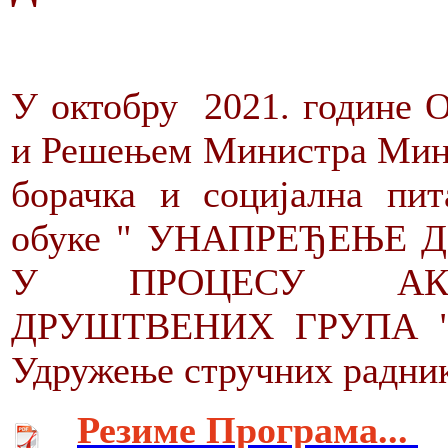
У октобру 2021. године О
и Решењем Министра Мини
борачка и социјална пит
обуке " УНАПРЕЂЕЊЕ
У ПРОЦЕСУ АКТ
ДРУШТВЕНИХ ГРУПА ". 
Удружење стручних радник
Резиме Програма...